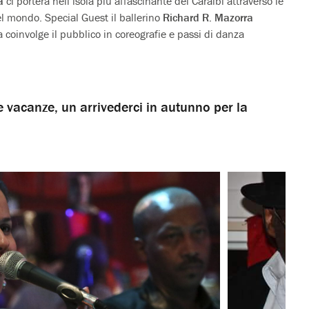
a
ci porterà nell’isola più affascinante dei Caraibi attraversò le
el mondo. Special Guest il ballerino
Richard R. Mazorra
coinvolge il pubblico in coreografie e passi di danza
e vacanze, un arrivederci in autunno per la