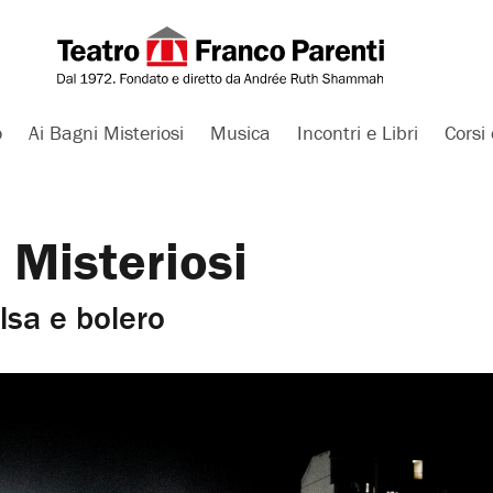
o
Ai Bagni Misteriosi
Musica
Incontri e Libri
Corsi 
 Misteriosi
lsa e bolero