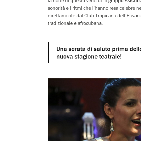
la notte di questo venerdì. Il
gruppo AsìCub
sonorità e i ritmi che l’hanno resa celebre n
direttamente dal Club Tropicana dell’Havana 
tradizionale e afrocubana.
Una serata di saluto prima dell
nuova stagione teatrale!