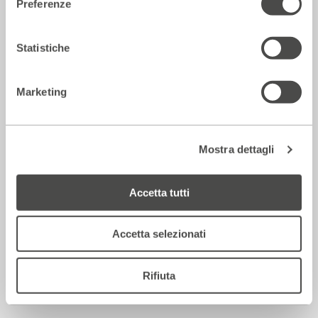
Preferenze
2018 - 2019
Cartellone
Statistiche
Ai Bagni Misteriosi
Marketing
Mostra dettagli
Accetta tutti
Accetta selezionati
La notte degli incipit
2018 - 2019
Cartellone
Rifiuta