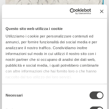
Discipline olistiche
2018 - 2019
Cartellone
Questo sito web utilizza i cookie
Utilizziamo i cookie per personalizzare contenuti ed
annunci, per fornire funzionalità dei social media e per
Ai Bagni Misteriosi
analizzare il nostro traffico. Condividiamo inoltre
informazioni sul modo in cui utilizzi il nostro sito con i
nostri partner che si occupano di analisi dei dati web,
pubblicità e social media, i quali potrebbero combinarle
con altre informazioni che hai fornito loro o che hanno
raccolto dal tuo utilizzo dei loro servizi.
Selezione
Necessari
del
consenso
Laboratori di orto-cucina a 4 mani