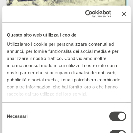
Laboratori di orto-cucina a 4 mani
2018 - 2019
Cartellone
Questo sito web utilizza i cookie
Utilizziamo i cookie per personalizzare contenuti ed
Ai Bagni Misteriosi
annunci, per fornire funzionalità dei social media e per
analizzare il nostro traffico. Condividiamo inoltre
informazioni sul modo in cui utilizzi il nostro sito con i
nostri partner che si occupano di analisi dei dati web,
pubblicità e social media, i quali potrebbero combinarle
con altre informazioni che hai fornito loro o che hanno
raccolto dal tuo utilizzo dei loro servizi.
Selezione
Necessari
del
La notte degli incipit
consenso
2018 - 2019
Cartellone