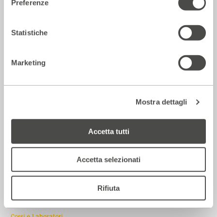
Preferenze
Incontri e Libri
Statistiche
Marketing
Mostra dettagli
Accetta tutti
Accetta selezionati
Castagne matte
2018 - 2019
Cartellone
Rifiuta
Corsi e Laboratori