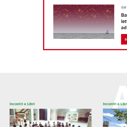
dal
Ba
let
ad
S
Incontri e Libri
Incontri e Libr