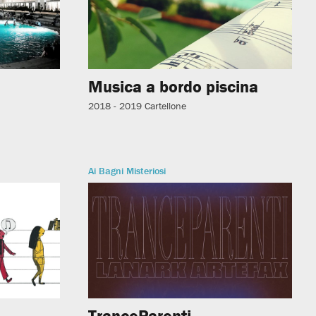
i
Musica a bordo piscina
2018 - 2019
Cartellone
Ai Bagni Misteriosi
TranceParenti