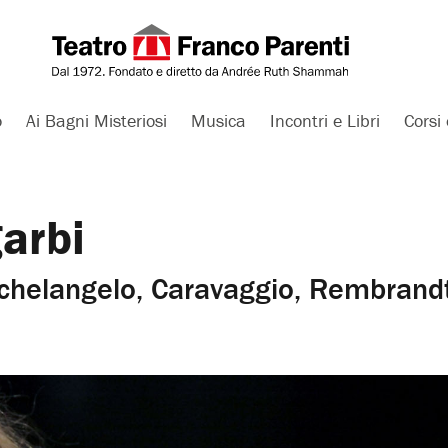
o
Ai Bagni Misteriosi
Musica
Incontri e Libri
Corsi 
garbi
ichelangelo, Caravaggio, Rembrandt