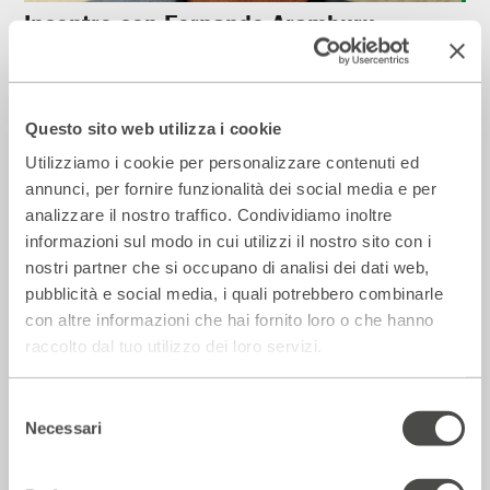
Incontro con Fernando Aramburu
2021 - 2022
Cartellone
Questo sito web utilizza i cookie
Corsi e Laboratori
Utilizziamo i cookie per personalizzare contenuti ed
annunci, per fornire funzionalità dei social media e per
analizzare il nostro traffico. Condividiamo inoltre
informazioni sul modo in cui utilizzi il nostro sito con i
nostri partner che si occupano di analisi dei dati web,
pubblicità e social media, i quali potrebbero combinarle
con altre informazioni che hai fornito loro o che hanno
raccolto dal tuo utilizzo dei loro servizi.
Selezione
Workshop con Angelo Campolo
Necessari
del
2021 - 2022
Cartellone
consenso