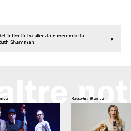
dell’intimità tra silenzio e memoria: la
 Ruth Shammah
altre not
ampa
Rassegna Stampa