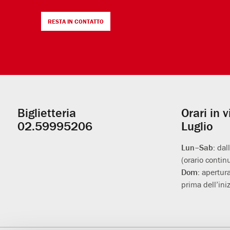
RESTA IN CONTATTO
Biglietteria
Orari in 
Informazioni
02.59995206
Luglio
utili
Lun–Sab:
dal
(orario contin
Dom:
apertura
prima dell’iniz