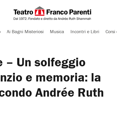
o
Ai Bagni Misteriosi
Musica
Incontri e Libri
Corsi 
e – Un solfeggio
lenzio e memoria: la
econdo Andrée Ruth