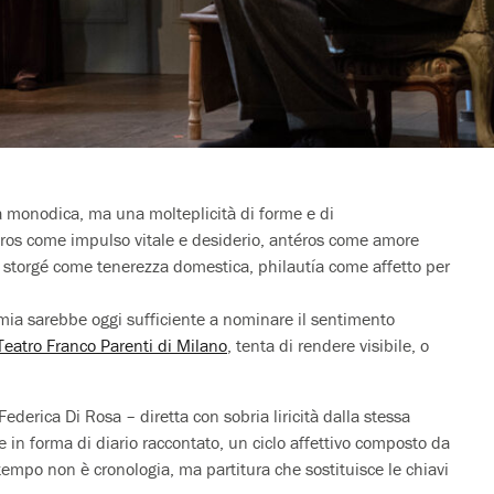
tà monodica, ma una molteplicità di forme e di
éros come impulso vitale e desiderio, antéros come amore
 storgé come tenerezza domestica, philautía come affetto per
a sarebbe oggi sufficiente a nominare il sentimento
Teatro Franco Parenti di Milano
, tenta di rendere visibile, o
erica Di Rosa – diretta con sobria liricità dalla stessa
n forma di diario raccontato, un ciclo affettivo composto da
tempo non è cronologia, ma partitura che sostituisce le chiavi