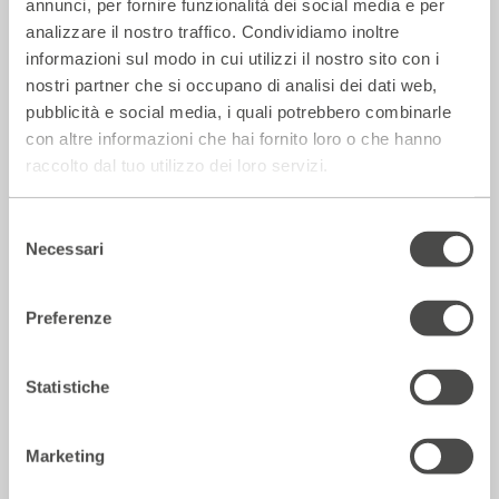
annunci, per fornire funzionalità dei social media e per
analizzare il nostro traffico. Condividiamo inoltre
informazioni sul modo in cui utilizzi il nostro sito con i
nostri partner che si occupano di analisi dei dati web,
pubblicità e social media, i quali potrebbero combinarle
con altre informazioni che hai fornito loro o che hanno
La Repubblica – In scena gli eroi di
raccolto dal tuo utilizzo dei loro servizi.
strada secondo Raffaele Viviani
14 Luglio 2026
Selezione
Necessari
del
consenso
Rassegna Stampa
Preferenze
Statistiche
Marketing