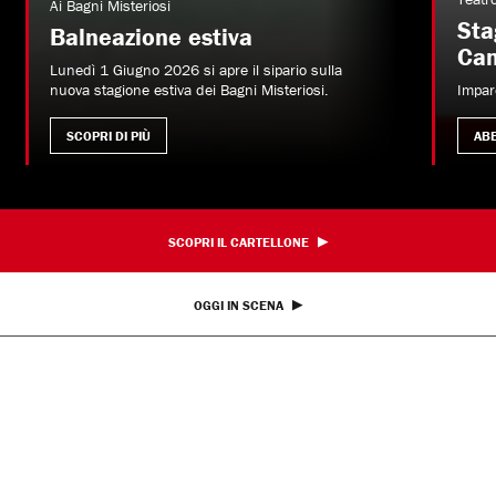
Ai Bagni Misteriosi
Sta
Balneazione estiva
Ca
Lunedì 1 Giugno 2026 si apre il sipario sulla
nuova stagione estiva dei Bagni Misteriosi.
Impar
SCOPRI DI PIÙ
AB
SCOPRI IL CARTELLONE
OGGI IN SCENA
Altro ancora dal Parenti
Teatro
Incontri e Libri
Imparentatevi!