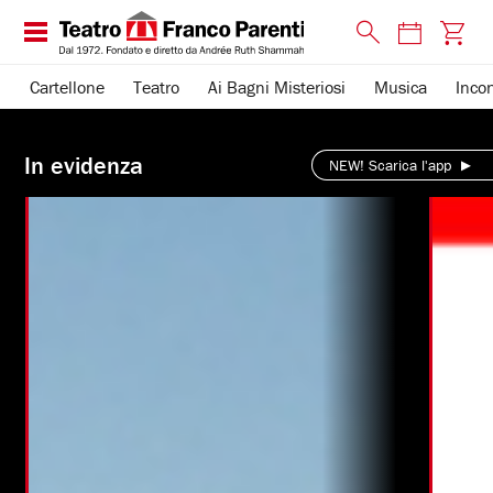
Cartellone
Teatro
Ai Bagni Misteriosi
Musica
Incon
Teatro
In evidenza
Franco
NEW! Scarica l'app
Parenti
-
scopri
la
nostra
offerta