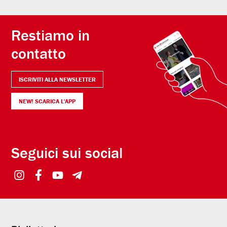
Restiamo in
contatto
ISCRIVITI ALLA NEWSLETTER
NEW! SCARICA L'APP
Seguici sui social