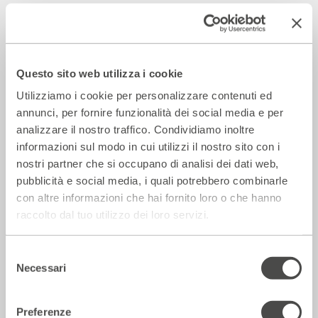
2017 - 2018
Cartellone
Incontri e Libri
Questo sito web utilizza i cookie
Utilizziamo i cookie per personalizzare contenuti ed
annunci, per fornire funzionalità dei social media e per
analizzare il nostro traffico. Condividiamo inoltre
informazioni sul modo in cui utilizzi il nostro sito con i
nostri partner che si occupano di analisi dei dati web,
pubblicità e social media, i quali potrebbero combinarle
con altre informazioni che hai fornito loro o che hanno
raccolto dal tuo utilizzo dei loro servizi.
Henrik Ibsen: la verità come processo
Selezione
Necessari
2017 - 2018
Cartellone
del
consenso
Preferenze