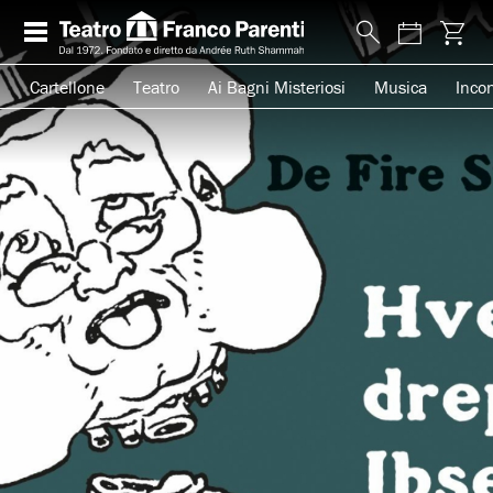
Cartellone
Teatro
Ai Bagni Misteriosi
Musica
Incon