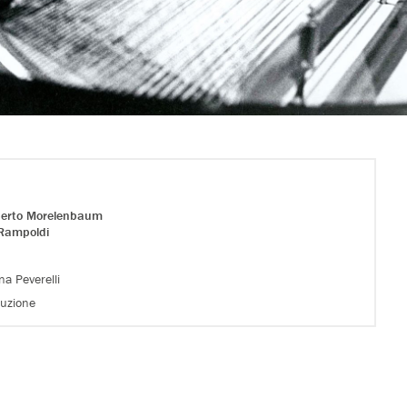
berto Morelenbaum
Rampoldi
na Peverelli
duzione