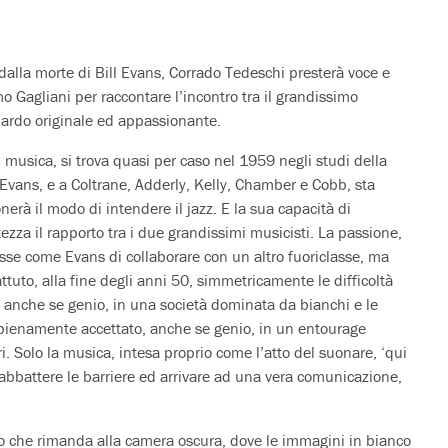
dalla morte di Bill Evans, Corrado Tedeschi presterà voce e
Gagliani per raccontare l’incontro tra il grandissimo
uardo originale ed appassionante.
 musica, si trova quasi per caso nel 1959 negli studi della
vans, e a Coltrane, Adderly, Kelly, Chamber e Cobb, sta
nerà il modo di intendere il jazz. E la sua capacità di
ezza il rapporto tra i due grandissimi musicisti. La passione,
lasse come Evans di collaborare con un altro fuoriclasse, ma
tuto, alla fine degli anni 50, simmetricamente le difficoltà
 anche se genio, in una società dominata da bianchi e le
e pienamente accettato, anche se genio, in un entourage
 Solo la musica, intesa proprio come l’atto del suonare, ‘qui
 abbattere le barriere ed arrivare ad una vera comunicazione,
ico che rimanda alla camera oscura, dove le immagini in bianco