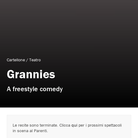
Cartellone
/
Teatro
Grannies
A freestyle comedy
Le recite sono terminate. Clicca
qui
per i prossimi spettacoli
in scena al Parenti.