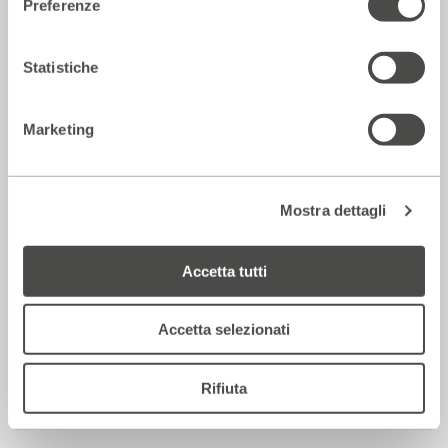
Preferenze
Tendenza clown
2023 - 2024
Cartellone
Statistiche
Incontri e Libri
Marketing
Mostra dettagli
Accetta tutti
Accetta selezionati
Amaremilano e il suo destino
Rifiuta
2023 - 2024
Cartellone