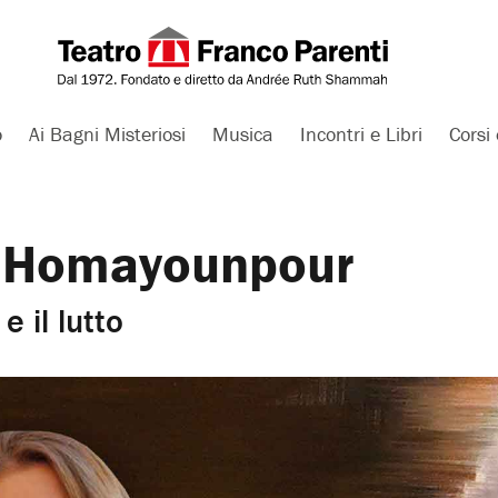
o
Ai Bagni Misteriosi
Musica
Incontri e Libri
Corsi 
r Homayounpour
e il lutto