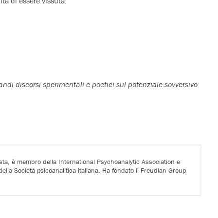
ita di essere vissuta.
ndi discorsi sperimentali e poetici sul potenziale sovversivo
lista, è membro della International Psychoanalytic Association e
ella Società psicoanalitica italiana. Ha fondato il Freudian Group