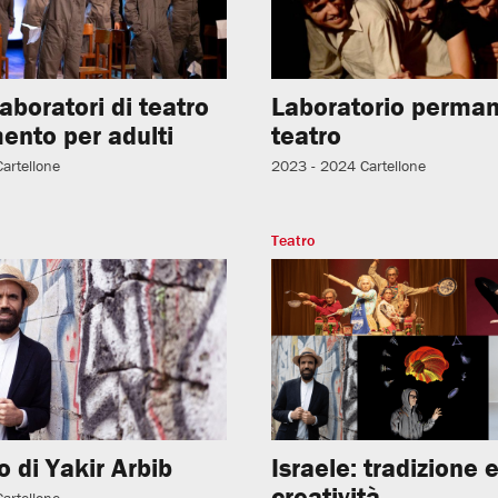
laboratori di teatro
Laboratorio perman
ento per adulti
teatro
Cartellone
2023 - 2024
Cartellone
Teatro
 di Yakir Arbib
Israele: tradizione 
creatività.
Cartellone