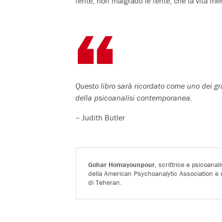
ferite, non malgrado le ferite, che la vita mer
Questo libro sarà ricordato come uno dei gra
della psicoanalisi contemporanea.
– Judith Butler
Gohar Homayounpour
, scrittrice e psicoana
della American Psychoanalytic Association e d
di Teheran.