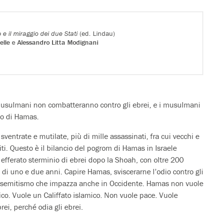
 e il miraggio dei due Stati
(ed. Lindau)
elle
e
Alessandro Litta Modignani
 musulmani non combatteranno contro gli ebrei, e i musulmani
to di Hamas.
ventrate e mutilate, più di mille assassinati, fra cui vecchi e
ti. Questo è il bilancio del pogrom di Hamas in Israele
 efferato sterminio di ebrei dopo la Shoah, con oltre 200
di uno e due anni. Capire Hamas, sviscerarne l’odio contro gli
antisemitismo che impazza anche in Occidente. Hamas non vuole
co. Vuole un Califfato islamico. Non vuole pace. Vuole
rei, perché odia gli ebrei.