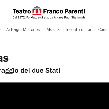
o
Ai Bagni Misteriosi
Musica
Incontri e Libri
Corsi 
as
raggio dei due Stati