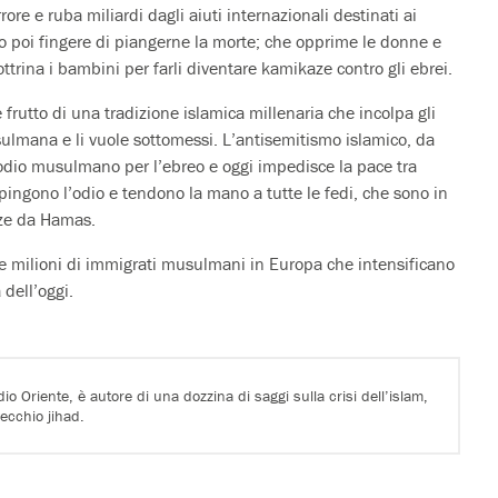
re e ruba miliardi dagli aiuti internazionali destinati ai
o poi fingere di piangerne la morte; che opprime le donne e
trina i bambini per farli diventare kamikaze contro gli ebrei.
frutto di una tradizione islamica millenaria che incolpa gli
ulmana e li vuole sottomessi. L’antisemitismo islamico, da
 l’odio musulmano per l’ebreo e oggi impedisce la pace tra
spingono l’odio e tendono la mano a tutte le fedi, che sono in
nze da Hamas.
 milioni di immigrati musulmani in Europa che intensificano
 dell’oggi.
dio Oriente, è autore di una dozzina di saggi sulla crisi dell’islam,
ecchio jihad.