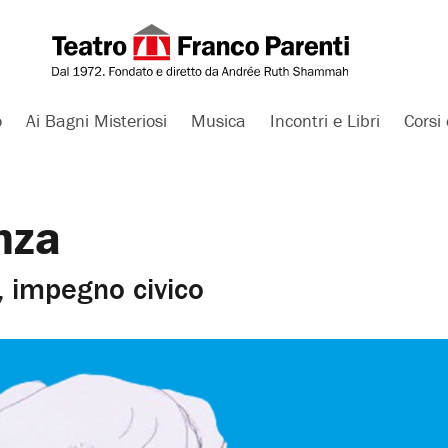
o
Ai Bagni Misteriosi
Musica
Incontri e Libri
Corsi 
nza
a, impegno civico