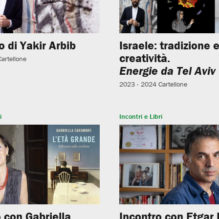
 di Yakir Arbib
Israele: tradizione 
creatività.
Cartellone
Energie da Tel Aviv
2023 - 2024
Cartellone
i
Incontri e Libri
 con Gabriella
Incontro con Etgar 