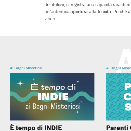
del
dolore
, si registra una capacità rara di r
un’autentica
apertura alla felicità
. Perché
I
viene
.
Ai Bagni Misteriosi
Ai Bagni Miste
È tempo di INDIE
Parenti