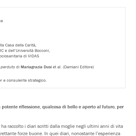
co
lla Casa della Carità,
C e dell’Università Bocconi,
 sociosanitaria di VIDAS
à perduto
di
Mariagrazia Dusi
et al. (Damiani Editore)
r e consulente strategico.
a potente riflessione, qualcosa di bello e aperto al futuro, per
ha raccolto i diari scritti dalla moglie negli ultimi anni di vita
ltrettante forze buone. In quei diari, nonostante l’esperienza