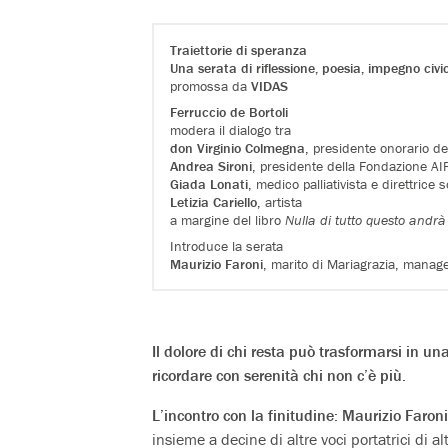
Traiettorie di speranza
Una serata di riflessione, poesia, impegno civi
promossa da
VIDAS
Ferruccio de Bortoli
modera il dialogo tra
don Virginio Colmegna
, presidente onorario de
Andrea Sironi
, presidente della Fondazione AIR
Giada Lonati
, medico palliativista e direttrice
Letizia Cariello
, artista
a margine del libro
Nulla di tutto questo andr
Introduce la serata
Maurizio Faroni
, marito di Mariagrazia, manage
Il dolore di chi resta può trasformarsi in un
ricordare con serenità chi non c’è più.
L’incontro con la finitudine:
Maurizio Faroni
insieme a decine di altre voci portatrici di a