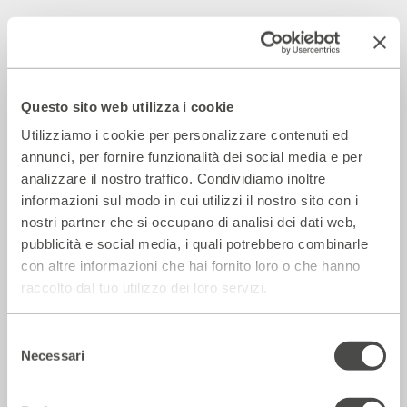
Incontri e Libri
Questo sito web utilizza i cookie
Utilizziamo i cookie per personalizzare contenuti ed
annunci, per fornire funzionalità dei social media e per
analizzare il nostro traffico. Condividiamo inoltre
informazioni sul modo in cui utilizzi il nostro sito con i
nostri partner che si occupano di analisi dei dati web,
pubblicità e social media, i quali potrebbero combinarle
con altre informazioni che hai fornito loro o che hanno
Una grande Europa o tante piccole
raccolto dal tuo utilizzo dei loro servizi.
nazioni?
2023 - 2024
Cartellone
Selezione
Necessari
del
consenso
Incontri e Libri