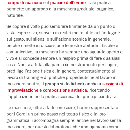
tempo di reazione
e il
piacere dell’errore
. Tale pratica
permette un approdo alla maschera graduale, organico,
naturale.
Se coprire il volto può sembrare limitante da un punto di
vista espressivo, si rivela in realtà molto utile nell’indagine
sul gesto, sui silenzi e sull’azione scenica in generale,
perché rimette in discussione le nostre abitudini fisiche e
comunicative; la maschera ha sempre uno sguardo aperto e
vivo e si concede sempre un respiro prima di fare qualsiasi
cosa. Non si affida alla parola come strumento per l’agire,
predilige l’azione fisica e, in genere, contestualmente al
lavoro di training e di pratiche propedeutiche al lavoro in
maschera neutra,
il gruppo si dedicherà anche a
sessioni di
improvvisazione
e
composizione artistica
, ricercando
l’applicazione nella pratica scenica dei princìpi condivisi.
Le maschere, oltre a farli conoscere, hanno rappresentato
per i Gordi un primo passo nel teatro fisico e la loro
grammatica li accompagna sempre, anche nel lavoro senza
maschere; per questo laboratorio, che immaginiamo come