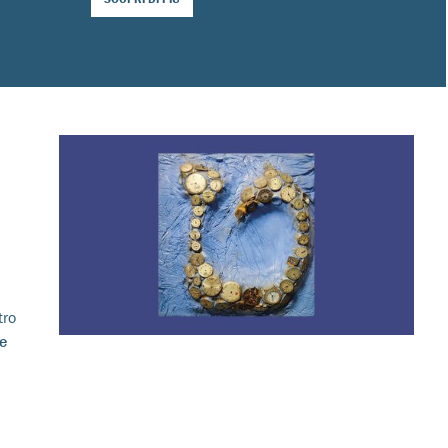
tro
e