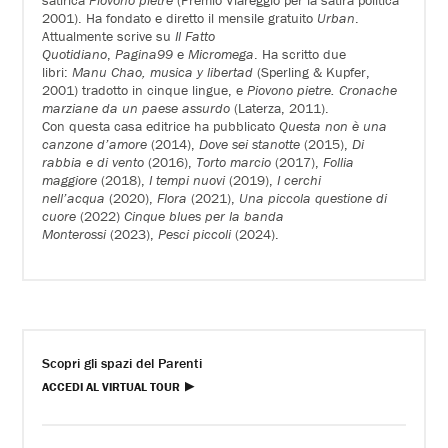
2001). Ha fondato e diretto il mensile gratuito
Urban
.
Attualmente scrive su
Il Fatto
Quotidiano
,
Pagina99
e
Micromega
. Ha scritto due
libri:
Manu Chao, musica y libertad
(Sperling & Kupfer,
2001) tradotto in cinque lingue, e
Piovono pietre. Cronache
marziane da un paese assurdo
(Laterza, 2011).
Con questa casa editrice ha pubblicato
Questa non è una
canzone d’amore
(2014),
Dove sei stanotte
(2015),
Di
rabbia e di
vento
(2016),
Torto marcio
(2017),
Follia
maggiore
(2018),
I tempi nuovi
(2019),
I cerchi
nell’acqua
(2020),
Flora
(2021),
Una piccola questione di
cuore
(2022)
Cinque blues per la banda
Monterossi
(2023),
Pesci piccoli
(2024).
Scopri gli spazi del Parenti
ACCEDI AL VIRTUAL TOUR