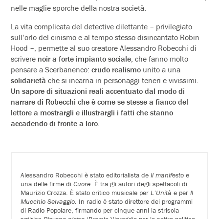
nelle maglie sporche della nostra società.
La vita complicata del detective dilettante – privilegiato
sull’orlo del cinismo e al tempo stesso disincantato Robin
Hood –, permette al suo creatore Alessandro Robecchi di
scrivere
noir a forte impianto sociale
, che fanno molto
pensare a Scerbanenco:
crudo realismo
unito a una
solidarietà
che si incarna in personaggi teneri e vivissimi.
Un sapore di situazioni reali accentuato dal modo di
narrare di Robecchi che è come se stesse a fianco del
lettore a mostrargli e illustrargli i fatti che stanno
accadendo di fronte a loro
.
Alessandro Robecchi è stato editorialista de
Il manifesto
e
una delle firme di
Cuore
. È tra gli autori degli spettacoli di
Maurizio Crozza. È stato critico musicale per
L’Unità
e per
Il
Mucchio Selvaggio
. In radio è stato direttore dei programmi
di Radio Popolare, firmando per cinque anni la striscia
satirica
Piovono pietre
(Premio Viareggio per la satira politica