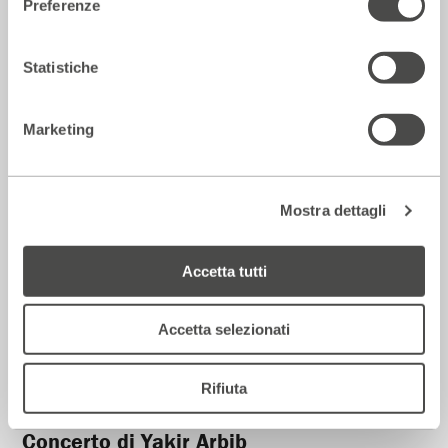
Preferenze
Statistiche
Lectio di Haim Baharier
2023 - 2024
Cartellone
Marketing
Musica
Mostra dettagli
Accetta tutti
Accetta selezionati
Rifiuta
Concerto di Yakir Arbib