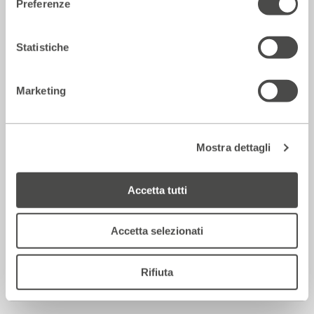
Una grande Europa o tante piccole
Preferenze
nazioni?
2023 - 2024
Cartellone
Statistiche
Incontri e Libri
Marketing
Mostra dettagli
Accetta tutti
Accetta selezionati
Lectio di Haim Baharier
Rifiuta
2023 - 2024
Cartellone