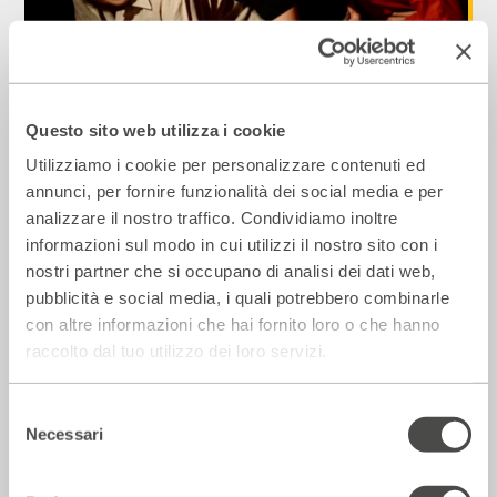
Laboratorio permanente di teatro
2023 - 2024
Cartellone
Questo sito web utilizza i cookie
Utilizziamo i cookie per personalizzare contenuti ed
annunci, per fornire funzionalità dei social media e per
Incontri e Libri
analizzare il nostro traffico. Condividiamo inoltre
informazioni sul modo in cui utilizzi il nostro sito con i
nostri partner che si occupano di analisi dei dati web,
pubblicità e social media, i quali potrebbero combinarle
con altre informazioni che hai fornito loro o che hanno
raccolto dal tuo utilizzo dei loro servizi.
Selezione
Necessari
del
consenso