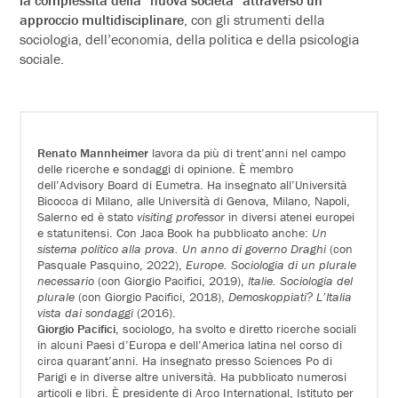
approccio multidisciplinare
, con gli strumenti della
sociologia, dell’economia, della politica e della psicologia
sociale.
Renato Mannheimer
lavora da più di trent’anni nel campo
delle ricerche e sondaggi di opinione. È membro
dell’Advisory Board di Eumetra. Ha insegnato all’Università
Bicocca di Milano, alle Università di Genova, Milano, Napoli,
Salerno ed è stato
visiting professor
in diversi atenei europei
e statunitensi. Con Jaca Book ha pubblicato anche:
Un
sistema politico alla prova. Un anno di governo Draghi
(con
Pasquale Pasquino, 2022),
Europe. Sociologia di un plurale
necessario
(con Giorgio Pacifici, 2019),
Italie. Sociologia del
plurale
(con Giorgio Pacifici, 2018),
Demoskoppiati? L’Italia
vista dai sondaggi
(2016).
Giorgio Pacifici
, sociologo, ha svolto e diretto ricerche sociali
in alcuni Paesi d’Europa e dell’America latina nel corso di
circa quarant’anni. Ha insegnato presso Sciences Po di
Parigi e in diverse altre università. Ha pubblicato numerosi
articoli e libri. È presidente di Arco International, Istituto per